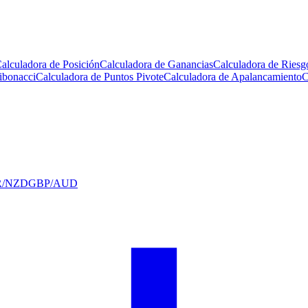
alculadora de Posición
Calculadora de Ganancias
Calculadora de Riesg
ibonacci
Calculadora de Puntos Pivote
Calculadora de Apalancamiento
C
R/NZD
GBP/AUD