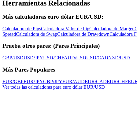
Herramientas Relacionadas
Más calculadoras euro dólar EUR/USD:
Calculadora de Pips
Calculadora Valor de Pip
Calculadora de Margen
C
Spread
Calculadora de Swap
Calculadora de Drawdown
Calculadora F
Prueba otros pares:
(
Pares Principales
)
GBP/USD
USD/JPY
USD/CHF
AUD/USD
USD/CAD
NZD/USD
Más Pares Populares
EUR/GBP
EUR/JPY
GBP/JPY
EUR/AUD
EUR/CAD
EUR/CHF
EU
Ver todas las calculadoras para euro dólar EUR/USD