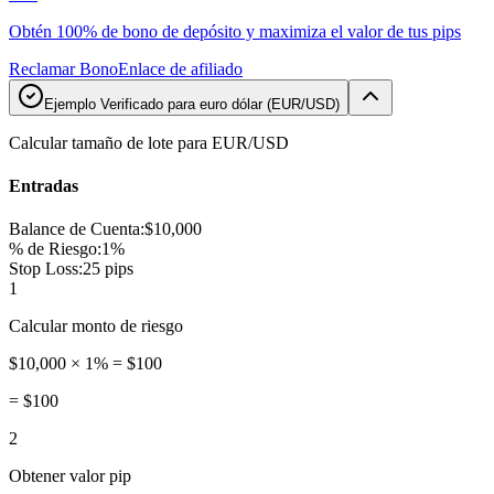
Obtén 100% de bono de depósito y maximiza el valor de tus pips
Reclamar Bono
Enlace de afiliado
Ejemplo Verificado para euro dólar (EUR/USD)
Calcular tamaño de lote para EUR/USD
Entradas
Balance de Cuenta
:
$10,000
% de Riesgo
:
1%
Stop Loss
:
25 pips
1
Calcular monto de riesgo
$10,000 × 1% = $100
=
$100
2
Obtener valor pip