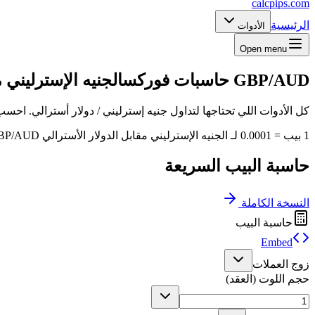
calcpips
.com
الرئيسية
الأدوات
Open menu
GBP/AUD
حاسبات فوركس
الجنيه الإسترليني 
كل الأدوات اللي تحتاجها لتداول جنيه إسترليني / دولار أسترالي. احسب
1 بيب = 0.0001 لـ الجنيه الإسترليني مقابل الدولار الأسترالي GBP/AUD
حاسبة البيب السريعة
النسخة الكاملة
حاسبة البيب
Embed
زوج العملات
حجم اللوت (العقد)