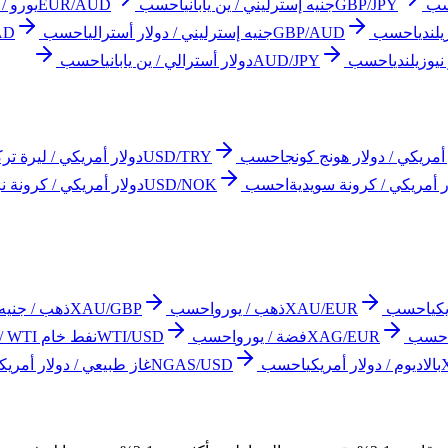
ب
GBP/JPY
جنيه إسترليني / ين ياباني
احسب
EUR/AUD
يورو / 
يلندي
احسب
GBP/AUD
جنيه إسترليني / دولار أسترالي
احسب
AD
يوزيلندي
احسب
AUD/JPY
دولار أسترالي / ين ياباني
احسب
أمريكي / دولار هونج كونج
احسب
USD/TRY
دولار أمريكي / ليرة ترك
ر أمريكي / كرونة سويدية
احسب
USD/NOK
دولار أمريكي / كرونة ن
كي
احسب
XAU/EUR
ذهب / يورو
احسب
XAU/GBP
ذهب / جنيه 
حسب
XAG/EUR
فضة / يورو
احسب
WTI/USD
نفط خام WTI / دولار أمريكي
بالاديوم / دولار أمريكي
احسب
NGAS/USD
غاز طبيعي / دولار أمريكي