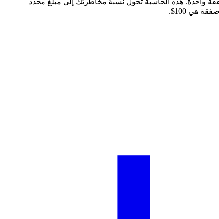
ين يخسرون حساباتهم. قاعدة 1-2% تقترح عدم المخاطرة بأكثر من 1-2% من حسابك في صفقة واحدة. هذه الحاسبة تحول نسبة مخاطرتك إلى مبلغ محدد