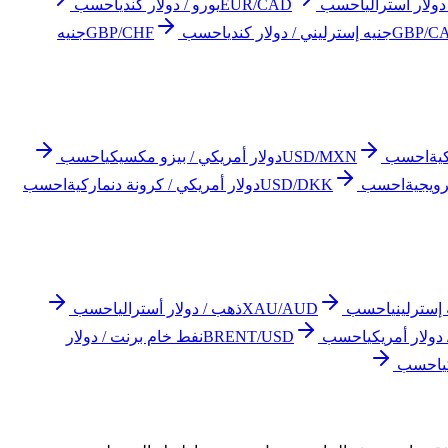
دولار أسترالي
احسب
EUR/CAD
يورو / دولار كندي
احسب
GBP/C
جنيه إسترليني / دولار كندي
احسب
GBP/CHF
جنيه
ية
احسب
USD/MXN
دولار أمريكي / بيزو مكسيكي
احسب
رويجية
احسب
USD/DKK
دولار أمريكي / كرونة دنماركية
احسب
إسترليني
احسب
XAU/AUD
ذهب / دولار أسترالي
احسب
احسب
BRENT/USD
نفط خام برنت / دولار
احسب