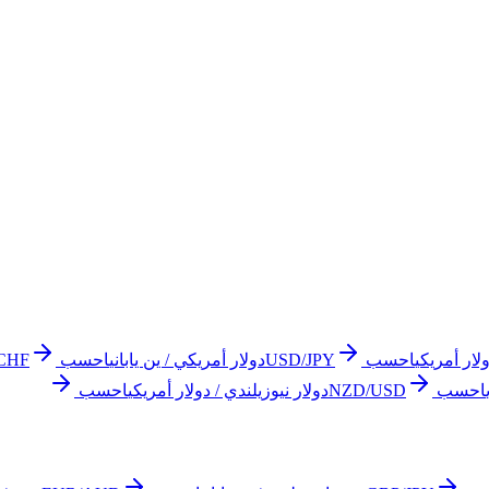
لار أمريكي
احسب
USD/JPY
دولار أمريكي / ين ياباني
احسب
CHF
احسب
NZD/USD
دولار نيوزيلندي / دولار أمريكي
احسب