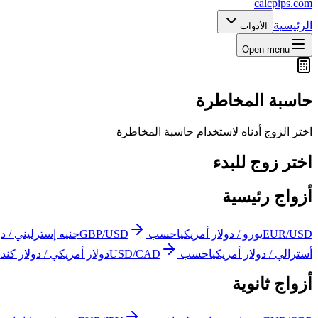
calcpips
.com
الرئيسية
الأدوات
Open menu
حاسبة المخاطرة
اختر الزوج أدناه لاستخدام حاسبة المخاطرة
اختر زوج للبدء
أزواج رئيسية
EUR/USD
يورو / دولار أمريكي
احسب
GBP/USD
جنيه إسترليني / دو
أسترالي / دولار أمريكي
احسب
USD/CAD
دولار أمريكي / دولار كندي
أزواج ثانوية