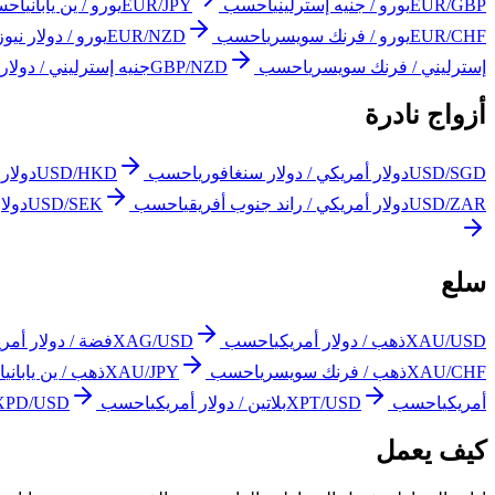
EUR/GBP
يورو / جنيه إسترليني
احسب
EUR/JPY
يورو / ين ياباني
احس
EUR/CHF
يورو / فرنك سويسري
احسب
EUR/NZD
يورو / دولار نيوز
إسترليني / فرنك سويسري
احسب
GBP/NZD
جنيه إسترليني / دولار ن
أزواج نادرة
USD/SGD
دولار أمريكي / دولار سنغافوري
احسب
USD/HKD
دولار 
USD/ZAR
دولار أمريكي / راند جنوب أفريقي
احسب
USD/SEK
دولا
سلع
XAU/USD
ذهب / دولار أمريكي
احسب
XAG/USD
فضة / دولار أمري
XAU/CHF
ذهب / فرنك سويسري
احسب
XAU/JPY
ذهب / ين ياباني
ا
أمريكي
احسب
XPT/USD
بلاتين / دولار أمريكي
احسب
XPD/USD
كيف يعمل