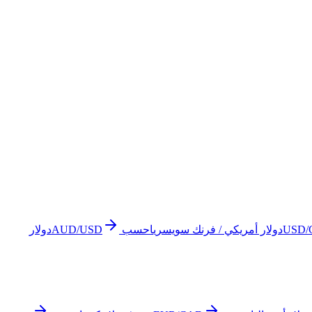
USD/
دولار أمريكي / فرنك سويسري
احسب
AUD/USD
دولار