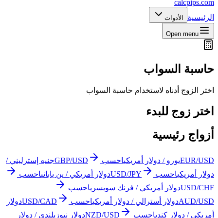
calcpips
.com
الرئيسية
الأدوات
Open menu
حاسبة السواب
اختر الزوج أدناه لاستخدام حاسبة السواب
اختر زوج للبدء
أزواج رئيسية
EUR/USD
يورو / دولار أمريكي
احسب
GBP/USD
جنيه إسترليني /
دولار أمريكي
احسب
USD/JPY
دولار أمريكي / ين ياباني
احسب
USD/CHF
دولار أمريكي / فرنك سويسري
احسب
AUD/USD
دولار أسترالي / دولار أمريكي
احسب
USD/CAD
دولار
أمريكي / دولار كندي
احسب
NZD/USD
دولار نيوزيلندي / دولار