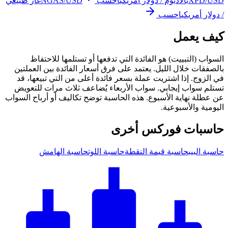
XPD/USD
بالاديوم / دولار أمريكي
احسب
NGAS/USD
غاز طبيعي
/ دولار أمريكي
احسب
كيف يعمل
السواب (التبييت) هو الفائدة التي تدفعها أو تستلمها للاحتفاظ
بالصفقات خلال الليل. يعتمد على فرق أسعار الفائدة بين العملتين
في الزوج. إذا اشتريت عملة بسعر فائدة أعلى من التي تبيعها، قد
تستلم سواب إيجابي. سواب الأربعاء يُضاعف ثلاث مرات للتعويض
عن عطلة نهاية الأسبوع. هذه الحاسبة توضح تكاليف أو أرباح السواب
اليومية والأسبوعية.
حاسبات فوركس أخرى
حاسبة البيب
حاسبة قيمة النقطة
حاسبة اللوت
حاسبة الهامش