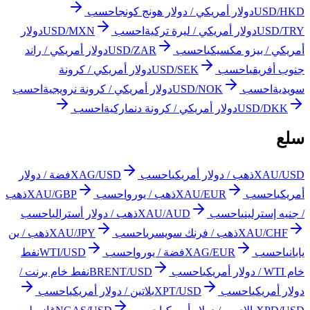
USD/HKD
دولار أمريكي / دولار هونج كونج
احسب
USD/TRY
دولار أمريكي / ليرة تركية
احسب
USD/MXN
دولار
أمريكي / بيزو مكسيكي
احسب
USD/ZAR
دولار أمريكي / راند
جنوب أفريقي
احسب
USD/SEK
دولار أمريكي / كرونة
سويدية
احسب
USD/NOK
دولار أمريكي / كرونة نرويجية
احسب
USD/DKK
دولار أمريكي / كرونة دنماركية
احسب
سلع
XAU/USD
ذهب / دولار أمريكي
احسب
XAG/USD
فضة / دولار
أمريكي
احسب
XAU/EUR
ذهب / يورو
احسب
XAU/GBP
ذهب
/ جنيه إسترليني
احسب
XAU/AUD
ذهب / دولار أسترالي
احسب
XAU/CHF
ذهب / فرنك سويسري
احسب
XAU/JPY
ذهب / ين
ياباني
احسب
XAG/EUR
فضة / يورو
احسب
WTI/USD
نفط
خام WTI / دولار أمريكي
احسب
BRENT/USD
نفط خام برنت /
دولار أمريكي
احسب
XPT/USD
بلاتين / دولار أمريكي
احسب