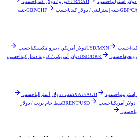
دولار أسترالي
احسب
EUR/CAD
يورو / دولار كندي
احسب
GBP/C
جنيه إسترليني / دولار كندي
احسب
GBP/CHF
جنيه
ية
احسب
USD/MXN
دولار أمريكي / بيزو مكسيكي
احسب
رويجية
احسب
USD/DKK
دولار أمريكي / كرونة دنماركية
احسب
إسترليني
احسب
XAU/AUD
ذهب / دولار أسترالي
احسب
احسب
BRENT/USD
نفط خام برنت / دولار
احسب