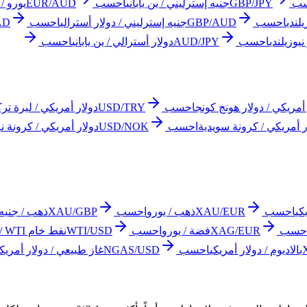
ب
GBP/JPY
جنيه إسترليني / ين ياباني
احسب
EUR/AUD
يورو / 
يلندي
احسب
GBP/AUD
جنيه إسترليني / دولار أسترالي
احسب
AD
يوزيلندي
احسب
AUD/JPY
دولار أسترالي / ين ياباني
احسب
أمريكي / دولار هونج كونج
احسب
USD/TRY
دولار أمريكي / ليرة ترك
ر أمريكي / كرونة سويدية
احسب
USD/NOK
دولار أمريكي / كرونة ن
كي
احسب
XAU/EUR
ذهب / يورو
احسب
XAU/GBP
ذهب / جنيه 
حسب
XAG/EUR
فضة / يورو
احسب
WTI/USD
نفط خام WTI / دولار أمريكي
بالاديوم / دولار أمريكي
احسب
NGAS/USD
غاز طبيعي / دولار أمريكي