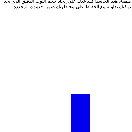
 تعرضك للمخاطر. المتداولون المحترفون لا يخاطرون أبداً بأكثر من 1-2% من حسابهم لكل صفقة. هذه الحاسبة تساعدك على إيجاد حجم اللوت الدقيق الذي يحد
 يمكنك تداوله مع الحفاظ على مخاطرتك ضمن حدودك المحددة.