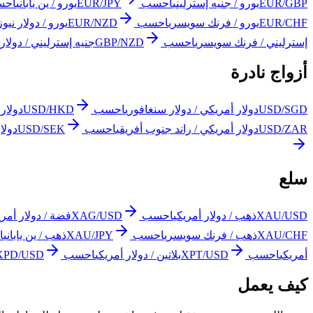
EUR/GBP
يورو / جنيه إسترليني
احسب
EUR/JPY
يورو / ين ياباني
احس
EUR/CHF
يورو / فرنك سويسري
احسب
EUR/NZD
يورو / دولار نيوز
إسترليني / فرنك سويسري
احسب
GBP/NZD
جنيه إسترليني / دولار ن
أزواج نادرة
USD/SGD
دولار أمريكي / دولار سنغافوري
احسب
USD/HKD
دولار 
USD/ZAR
دولار أمريكي / راند جنوب أفريقي
احسب
USD/SEK
دولا
سلع
XAU/USD
ذهب / دولار أمريكي
احسب
XAG/USD
فضة / دولار أمري
XAU/CHF
ذهب / فرنك سويسري
احسب
XAU/JPY
ذهب / ين ياباني
ا
أمريكي
احسب
XPT/USD
بلاتين / دولار أمريكي
احسب
XPD/USD
كيف يعمل