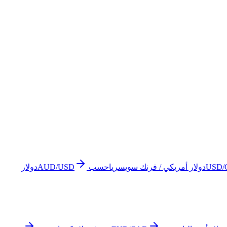
USD/
دولار أمريكي / فرنك سويسري
احسب
AUD/USD
دولار