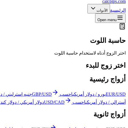
calcpips
.com
الرئيسية
الأدوات
Open menu
حاسبة اللوت
اختر الزوج أدناه لاستخدام حاسبة اللوت
اختر زوج للبدء
أزواج رئيسية
EUR/USD
يورو / دولار أمريكي
احسب
GBP/USD
جنيه إسترليني / دو
أسترالي / دولار أمريكي
احسب
USD/CAD
دولار أمريكي / دولار كندي
أزواج ثانوية