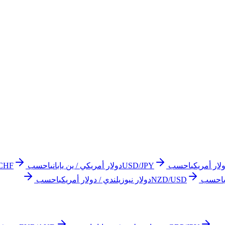
لار أمريكي
احسب
USD/JPY
دولار أمريكي / ين ياباني
احسب
CHF
احسب
NZD/USD
دولار نيوزيلندي / دولار أمريكي
احسب