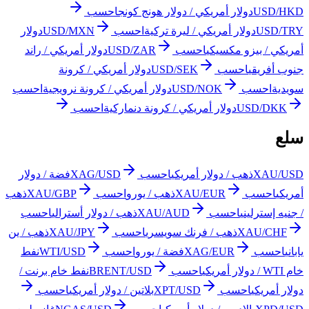
USD/HKD
دولار أمريكي / دولار هونج كونج
احسب
USD/TRY
دولار أمريكي / ليرة تركية
احسب
USD/MXN
دولار
أمريكي / بيزو مكسيكي
احسب
USD/ZAR
دولار أمريكي / راند
جنوب أفريقي
احسب
USD/SEK
دولار أمريكي / كرونة
سويدية
احسب
USD/NOK
دولار أمريكي / كرونة نرويجية
احسب
USD/DKK
دولار أمريكي / كرونة دنماركية
احسب
سلع
XAU/USD
ذهب / دولار أمريكي
احسب
XAG/USD
فضة / دولار
أمريكي
احسب
XAU/EUR
ذهب / يورو
احسب
XAU/GBP
ذهب
/ جنيه إسترليني
احسب
XAU/AUD
ذهب / دولار أسترالي
احسب
XAU/CHF
ذهب / فرنك سويسري
احسب
XAU/JPY
ذهب / ين
ياباني
احسب
XAG/EUR
فضة / يورو
احسب
WTI/USD
نفط
خام WTI / دولار أمريكي
احسب
BRENT/USD
نفط خام برنت /
دولار أمريكي
احسب
XPT/USD
بلاتين / دولار أمريكي
احسب