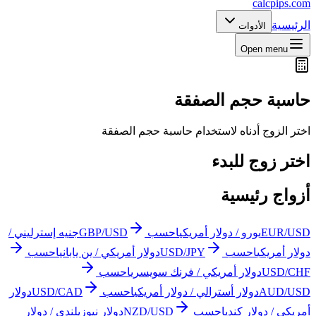
calcpips
.com
الرئيسية
الأدوات
Open menu
حاسبة حجم الصفقة
اختر الزوج أدناه لاستخدام حاسبة حجم الصفقة
اختر زوج للبدء
أزواج رئيسية
EUR/USD
يورو / دولار أمريكي
احسب
GBP/USD
جنيه إسترليني /
دولار أمريكي
احسب
USD/JPY
دولار أمريكي / ين ياباني
احسب
USD/CHF
دولار أمريكي / فرنك سويسري
احسب
AUD/USD
دولار أسترالي / دولار أمريكي
احسب
USD/CAD
دولار
أمريكي / دولار كندي
احسب
NZD/USD
دولار نيوزيلندي / دولار