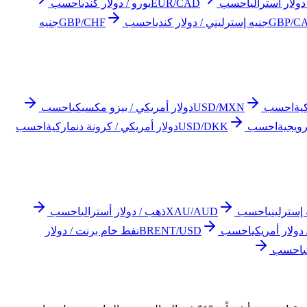
دولار أسترالي
احسب
EUR/CAD
يورو / دولار كندي
احسب
GBP/C
جنيه إسترليني / دولار كندي
احسب
GBP/CHF
جنيه
ية
احسب
USD/MXN
دولار أمريكي / بيزو مكسيكي
احسب
رويجية
احسب
USD/DKK
دولار أمريكي / كرونة دنماركية
احسب
إسترليني
احسب
XAU/AUD
ذهب / دولار أسترالي
احسب
احسب
BRENT/USD
نفط خام برنت / دولار
احسب