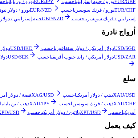
EUR/GBP
يورو / جنيه إسترليني
احسب
EUR/JPY
يورو / ين ياباني
احس
EUR/CHF
يورو / فرنك سويسري
احسب
EUR/NZD
يورو / دولار نيوز
إسترليني / فرنك سويسري
احسب
GBP/NZD
جنيه إسترليني / دولار ن
أزواج نادرة
USD/SGD
دولار أمريكي / دولار سنغافوري
احسب
USD/HKD
دولار 
USD/ZAR
دولار أمريكي / راند جنوب أفريقي
احسب
USD/SEK
دولا
سلع
XAU/USD
ذهب / دولار أمريكي
احسب
XAG/USD
فضة / دولار أمري
XAU/CHF
ذهب / فرنك سويسري
احسب
XAU/JPY
ذهب / ين ياباني
ا
أمريكي
احسب
XPT/USD
بلاتين / دولار أمريكي
احسب
XPD/USD
كيف يعمل