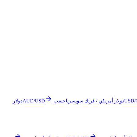
USD/
دولار أمريكي / فرنك سويسري
احسب
AUD/USD
دولار