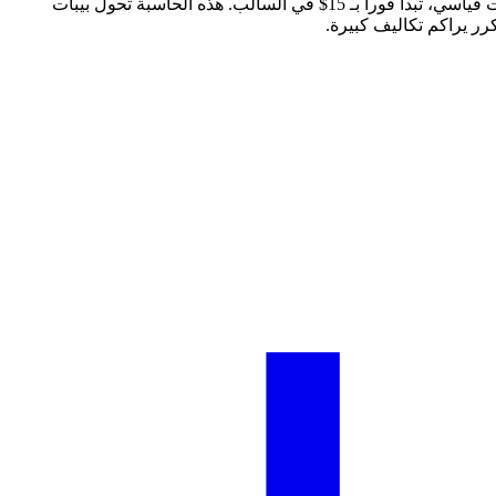
السبريد هو الفرق بين سعر البيع والشراء، ويمثل تكلفة معاملتك. تدفع السبريد في كل مرة تفتح صفقة. لسبريد 1.5 بيب على اليورو دولار بلوت قياسي، تبدأ فوراً بـ 15$ في السالب. هذه الحاسبة تحول بيبات
رر يراكم تكاليف كبيرة.