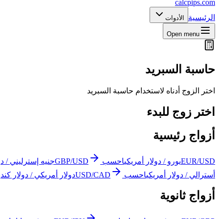
calcpips
.com
الرئيسية
الأدوات
Open menu
حاسبة السبريد
اختر الزوج أدناه لاستخدام حاسبة السبريد
اختر زوج للبدء
أزواج رئيسية
EUR/USD
يورو / دولار أمريكي
احسب
GBP/USD
جنيه إسترليني / دو
أسترالي / دولار أمريكي
احسب
USD/CAD
دولار أمريكي / دولار كندي
أزواج ثانوية