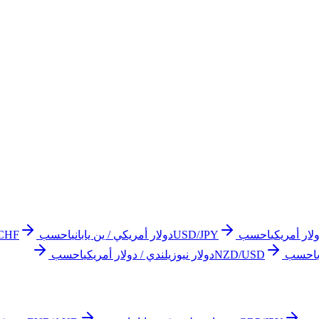
لار أمريكي
احسب
USD/JPY
دولار أمريكي / ين ياباني
احسب
CHF
احسب
NZD/USD
دولار نيوزيلندي / دولار أمريكي
احسب