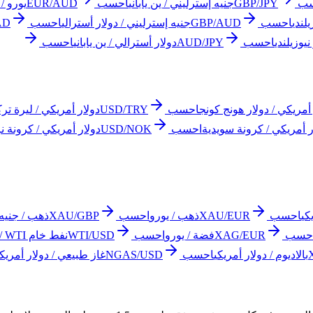
ب
GBP/JPY
جنيه إسترليني / ين ياباني
احسب
EUR/AUD
يورو / 
يلندي
احسب
GBP/AUD
جنيه إسترليني / دولار أسترالي
احسب
AD
يوزيلندي
احسب
AUD/JPY
دولار أسترالي / ين ياباني
احسب
أمريكي / دولار هونج كونج
احسب
USD/TRY
دولار أمريكي / ليرة ترك
ر أمريكي / كرونة سويدية
احسب
USD/NOK
دولار أمريكي / كرونة ن
كي
احسب
XAU/EUR
ذهب / يورو
احسب
XAU/GBP
ذهب / جنيه 
حسب
XAG/EUR
فضة / يورو
احسب
WTI/USD
نفط خام WTI / دولار أمريكي
بالاديوم / دولار أمريكي
احسب
NGAS/USD
غاز طبيعي / دولار أمريكي