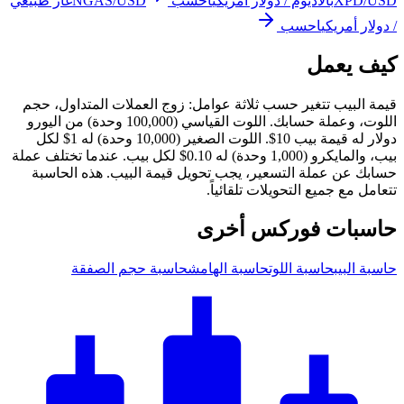
XPD/USD
بالاديوم / دولار أمريكي
احسب
NGAS/USD
غاز طبيعي
/ دولار أمريكي
احسب
كيف يعمل
قيمة البيب تتغير حسب ثلاثة عوامل: زوج العملات المتداول، حجم
اللوت، وعملة حسابك. اللوت القياسي (100,000 وحدة) من اليورو
دولار له قيمة بيب 10$. اللوت الصغير (10,000 وحدة) له 1$ لكل
بيب، والمايكرو (1,000 وحدة) له 0.10$ لكل بيب. عندما تختلف عملة
حسابك عن عملة التسعير، يجب تحويل قيمة البيب. هذه الحاسبة
تتعامل مع جميع التحويلات تلقائياً.
حاسبات فوركس أخرى
حاسبة البيب
حاسبة اللوت
حاسبة الهامش
حاسبة حجم الصفقة