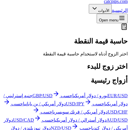
calcpips
.com
الرئيسية
الأدوات
Open menu
حاسبة قيمة النقطة
اختر الزوج أدناه لاستخدام حاسبة قيمة النقطة
اختر زوج للبدء
أزواج رئيسية
EUR/USD
يورو / دولار أمريكي
احسب
GBP/USD
جنيه إسترليني /
دولار أمريكي
احسب
USD/JPY
دولار أمريكي / ين ياباني
احسب
USD/CHF
دولار أمريكي / فرنك سويسري
احسب
AUD/USD
دولار أسترالي / دولار أمريكي
احسب
USD/CAD
دولار
أمريكي / دولار كندي
احسب
NZD/USD
دولار نيوزيلندي / دولار