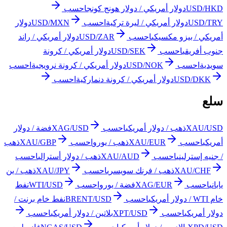
USD/HKD
دولار أمريكي / دولار هونج كونج
احسب
USD/TRY
دولار أمريكي / ليرة تركية
احسب
USD/MXN
دولار
أمريكي / بيزو مكسيكي
احسب
USD/ZAR
دولار أمريكي / راند
جنوب أفريقي
احسب
USD/SEK
دولار أمريكي / كرونة
سويدية
احسب
USD/NOK
دولار أمريكي / كرونة نرويجية
احسب
USD/DKK
دولار أمريكي / كرونة دنماركية
احسب
سلع
XAU/USD
ذهب / دولار أمريكي
احسب
XAG/USD
فضة / دولار
أمريكي
احسب
XAU/EUR
ذهب / يورو
احسب
XAU/GBP
ذهب
/ جنيه إسترليني
احسب
XAU/AUD
ذهب / دولار أسترالي
احسب
XAU/CHF
ذهب / فرنك سويسري
احسب
XAU/JPY
ذهب / ين
ياباني
احسب
XAG/EUR
فضة / يورو
احسب
WTI/USD
نفط
خام WTI / دولار أمريكي
احسب
BRENT/USD
نفط خام برنت /
دولار أمريكي
احسب
XPT/USD
بلاتين / دولار أمريكي
احسب