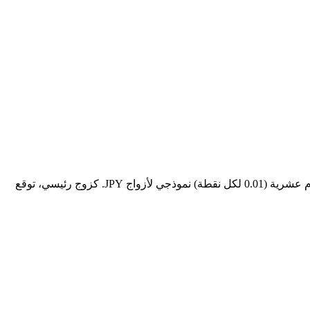
لتكاليف العمولة لـ الدولار الأمريكي مقابل الين الياباني (USD/JPY): الدولار الأمريكي مقابل الين الياباني (USD/JPY) يستخدم تسعير بـ 2 أرقام عشرية (0.01 لكل نقطة) نموذجي لأزواج JPY. كزوج رئيسي، توقع