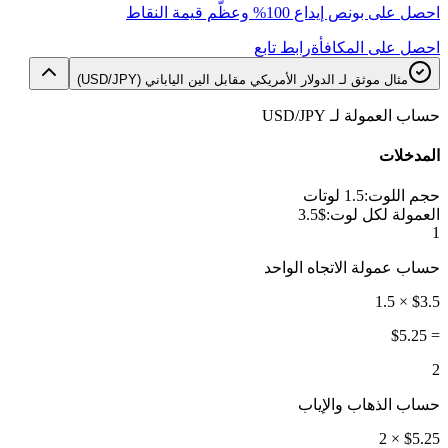
احصل على بونص إيداع 100% وعظّم قيمة النقاط
احصل على المكافأة
رابط تابع
مثال موثق لـ الدولار الأمريكي مقابل الين الياباني (USD/JPY)
حساب العمولة لـ USD/JPY
المدخلات
حجم اللوت
:
1.5 لوتات
العمولة لكل لوت
:
$3.5
1
حساب عمولة الاتجاه الواحد
$3.5 × 1.5
$5.25
=
2
حساب الذهاب والإياب
$5.25 × 2