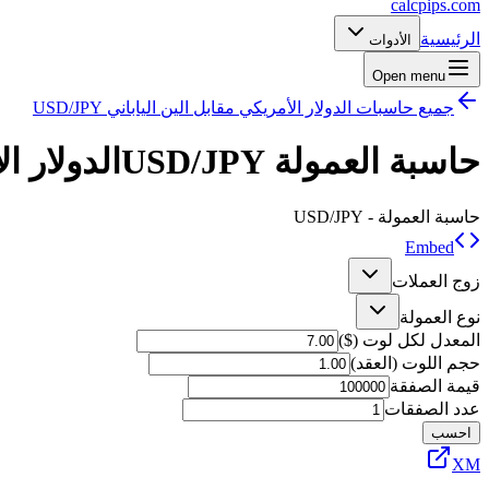
calcpips
.com
الرئيسية
الأدوات
Open menu
جميع حاسبات الدولار الأمريكي مقابل الين الياباني USD/JPY
حاسبة العمولة
USD/JPY
الدولار ا
حاسبة العمولة
- USD/JPY
Embed
زوج العملات
نوع العمولة
المعدل لكل لوت ($)
حجم اللوت (العقد)
قيمة الصفقة
عدد الصفقات
احسب
XM